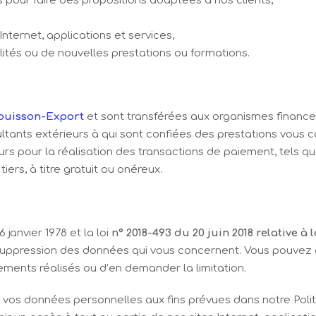
 pour faire des propositions adaptées à nos clients,
nternet, applications et services,
lités ou de nouvelles prestations ou formations.
buisson-Export
et sont transférées aux organismes financ
ltants extérieurs à qui sont confiées des prestations vou
urs pour la réalisation des transactions de paiement, tels q
ers, à titre gratuit ou onéreux.
janvier 1978 et la loi
n° 2018-493 du 20 juin 2018 relative 
e suppression des données qui vous concernent. Vous pouvez
ments réalisés ou d’en demander la limitation.
de vos données personnelles aux fins prévues dans notre Polit