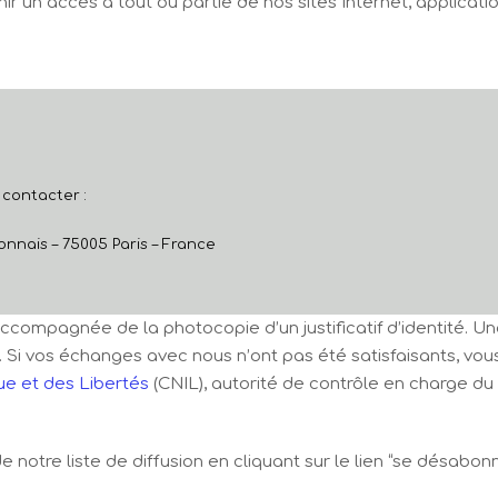
 un accès à tout ou partie de nos sites Internet, applicatio
 contacter :
onnais – 75005 Paris – France
ccompagnée de la photocopie d’un justificatif d’identité. U
i vos échanges avec nous n’ont pas été satisfaisants, vous 
ue et des Libertés
(CNIL), autorité de contrôle en charge d
otre liste de diffusion en cliquant sur le lien “se désabonne